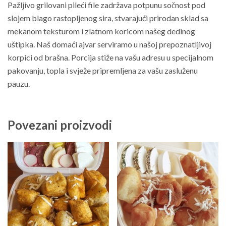
Pažljivo grilovani pileći file zadržava potpunu sočnost pod
slojem blago rastopljenog sira, stvarajući prirodan sklad sa
mekanom teksturom i zlatnom koricom našeg dedinog
uštipka. Naš domaći ajvar serviramo u našoj prepoznatljivoj
korpici od brašna. Porcija stiže na vašu adresu u specijalnom
pakovanju, topla i svježe pripremljena za vašu zasluženu
pauzu.
Povezani proizvodi