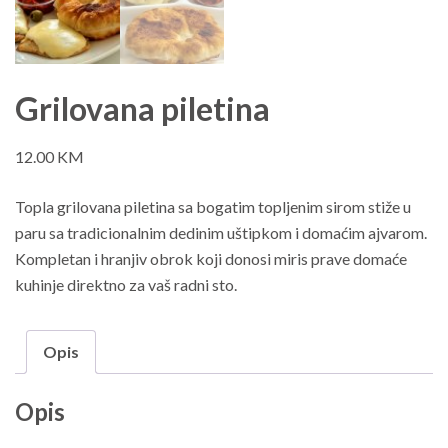
Grilovana piletina
12.00
KM
Topla grilovana piletina sa bogatim topljenim sirom stiže u
paru sa tradicionalnim dedinim uštipkom i domaćim ajvarom.
Kompletan i hranjiv obrok koji donosi miris prave domaće
kuhinje direktno za vaš radni sto.
Opis
Opis