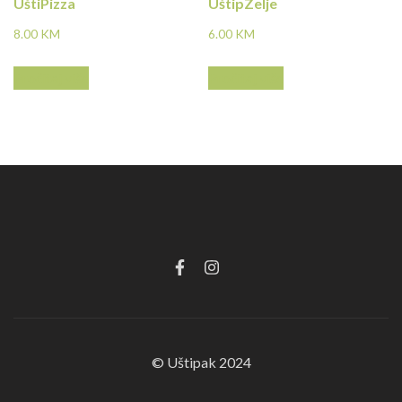
UštiPizza
UštipZelje
8.00
KM
6.00
KM
Pročitaj više
Pročitaj više
© Uštipak 2024