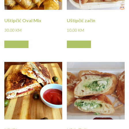
Uštipčić Oval Mix
Uštipčić začin
30.00
KM
10.00
KM
Pročitaj više
Pročitaj više