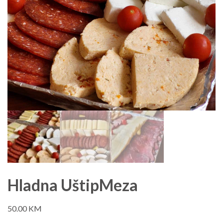
Hladna UštipMeza
50.00
KM