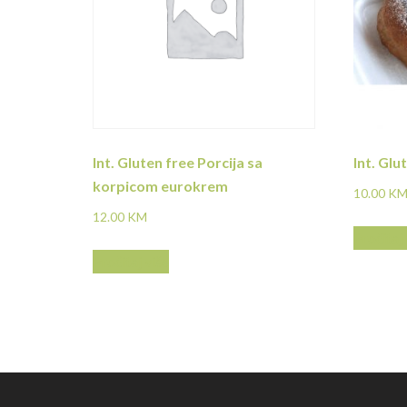
Int. Gluten free Porcija sa
Int. Gl
korpicom eurokrem
10.00
K
12.00
KM
Pročitaj 
Pročitaj više