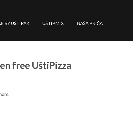
 BY UŠTIPAK
UŠTIPMIX
NAŠA PRIČA
en free UštiPizza
enom.