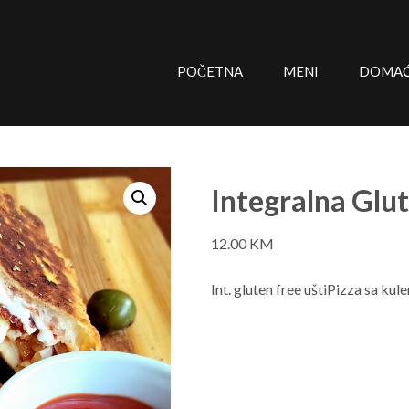
POČETNA
MENI
DOMAĆE
Integralna Glut
12.00
KM
Int. gluten free uštiPizza sa kul