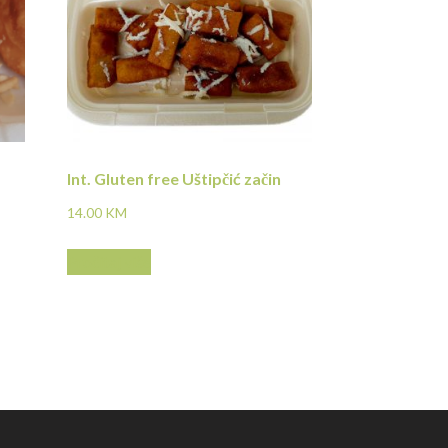
Int. Gluten free Uštipčić začin
14.00
KM
Pročitaj više