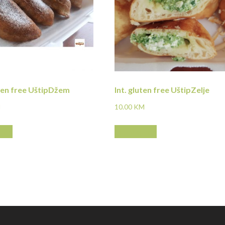
uten free UštipDžem
Int. gluten free UštipZelje
M
10.00
KM
više
Pročitaj više