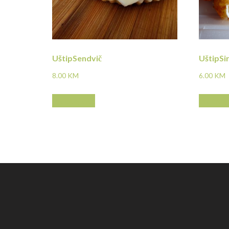
UštipSendvič
UštipSi
8.00
KM
6.00
KM
Pročitaj više
Pročitaj 