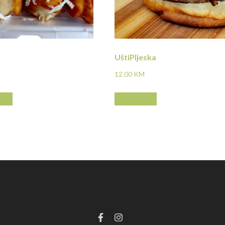
r
UštiPljeska
12.00
KM
više
Pročitaj više