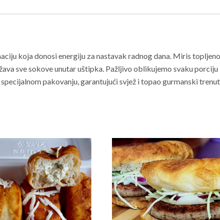
ciju koja donosi energiju za nastavak radnog dana. Miris topljenog
žava sve sokove unutar uštipka. Pažljivo oblikujemo svaku porciju
 specijalnom pakovanju, garantujući svjež i topao gurmanski trenu