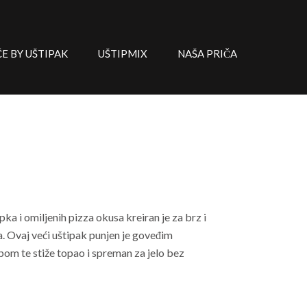
 BY UŠTIPAK
UŠTIPMIX
NAŠA PRIČA
ka i omiljenih pizza okusa kreiran je za brz i
. Ovaj veći uštipak punjen je goveđim
pom te stiže topao i spreman za jelo bez