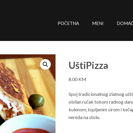
POČETNA
MENI
DOMAĆE
UštiPizza
8.00
KM
Spoj tradicionalnog zlatnog uštip
obilan ručak tokom radnog dana
kulenom, topljenim sirom i keča
nereda na stolu.