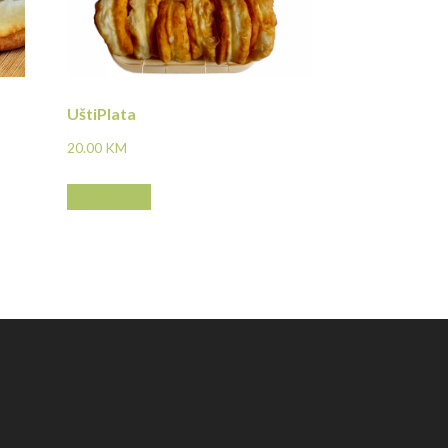
UštiPlata
20.00
KM
Pročitaj više