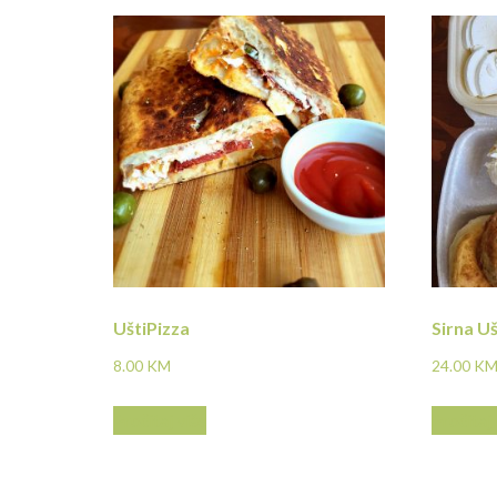
UštiPizza
Sirna Uš
8.00
KM
24.00
K
Pročitaj više
Pročitaj 