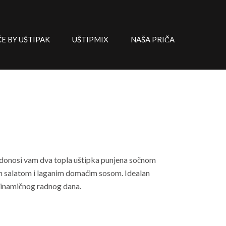
 BY UŠTIPAK
UŠTIPMIX
NAŠA PRIČA
a donosi vam dva topla uštipka punjena sočnom
m salatom i laganim domaćim sosom. Idealan
 dinamičnog radnog dana.