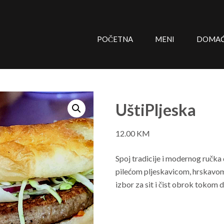
POČETNA
MENI
DOMAĆE
UštiPljeska
12.00
KM
Spoj tradicije i modernog ručk
pilećom pljeskavicom, hrskavo
izbor za sit i čist obrok tokom