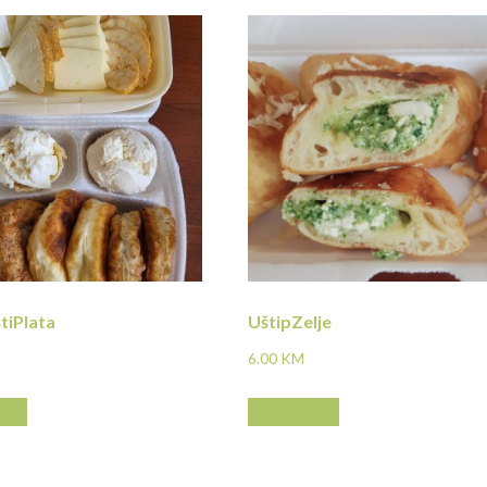
tiPlata
UštipZelje
M
6.00
KM
više
Pročitaj više