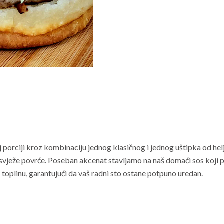
j porciji kroz kombinaciju jednog klasičnog i jednog uštipka od he
e i svježe povrće. Poseban akcenat stavljamo na naš domaći sos koj
 toplinu, garantujući da vaš radni sto ostane potpuno uredan.