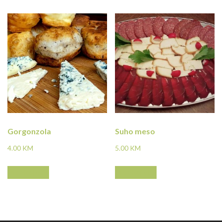
Gorgonzola
Suho meso
4.00
KM
5.00
KM
Pročitaj više
Pročitaj više