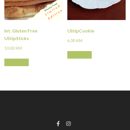
Int. Gluten Free
UštipCookie
UštipSticks
6.00
KM
10.00
KM
Pročitaj više
Pročitaj više