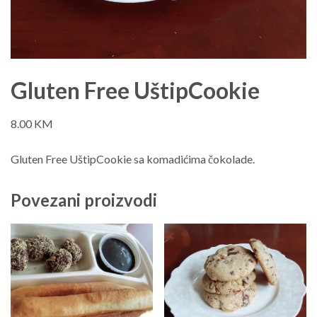
Gluten Free UštipCookie
8.00
KM
Gluten Free UštipCookie sa komadićima čokolade.
Povezani proizvodi