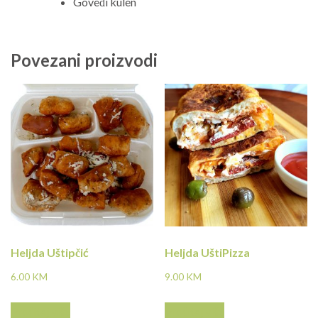
Goveđi kulen
Povezani proizvodi
Heljda Uštipčić
Heljda UštiPizza
6.00
KM
9.00
KM
Pročitaj više
Pročitaj više