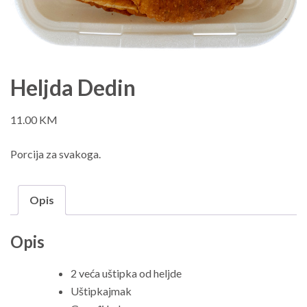
Heljda Dedin
11.00
KM
Porcija za svakoga.
Opis
Opis
2 veća uštipka od heljde
Uštipkajmak