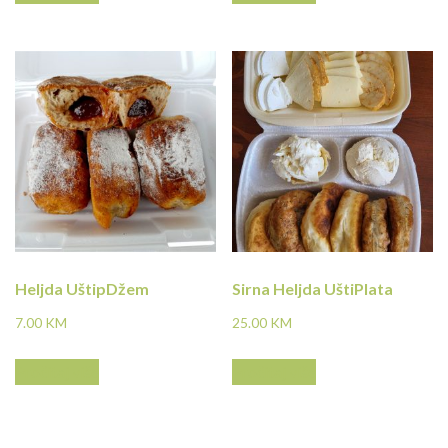
Heljda UštipDžem
Sirna Heljda UštiPlata
7.00
KM
25.00
KM
Pročitaj više
Pročitaj više