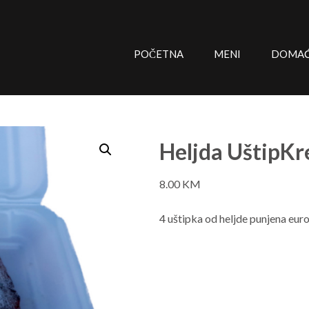
POČETNA
MENI
DOMAĆE
Heljda UštipK
8.00
KM
4 uštipka od heljde punjena eu