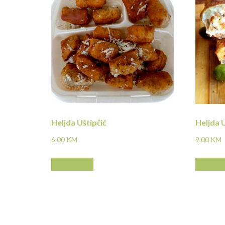
Heljda Uštipčić
Heljda 
6.00
KM
9.00
KM
Pročitaj više
Pročitaj 