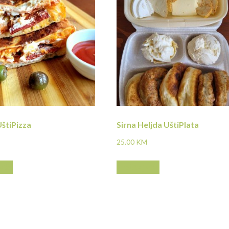
UštiPizza
Sirna Heljda UštiPlata
25.00
KM
više
Pročitaj više