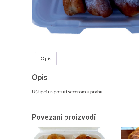
Opis
Opis
Uštipci us posuti šećerom u prahu.
Povezani proizvodi