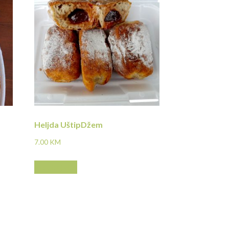
Heljda UštipDžem
7.00
KM
Pročitaj više