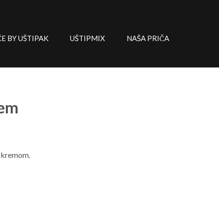
 BY UŠTIPAK
UŠTIPMIX
NAŠA PRIČA
rem
rokremom.