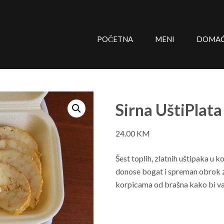
POČETNA
MENI
DOMAĆE
Sirna UštiPlata
24.00
KM
Šest toplih, zlatnih uštipaka u k
donose bogat i spreman obrok za
korpicama od brašna kako bi va