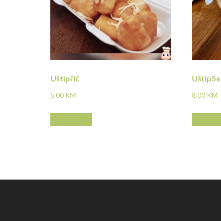
Uštipčić
UštipSe
5.00
KM
8.00
KM
Pročitaj više
Pročitaj 