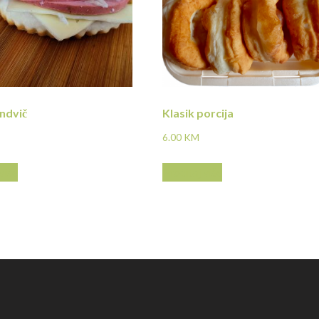
ndvič
Klasik porcija
6.00
KM
više
Pročitaj više