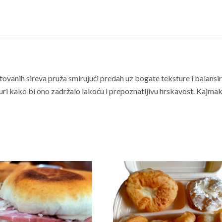
ektovanih sireva pruža smirujući predah uz bogate teksture i balansi
i kako bi ono zadržalo lakoću i prepoznatljivu hrskavost. Kajmak i