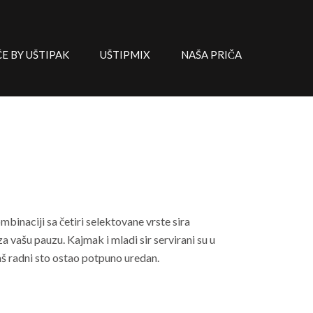
 BY UŠTIPAK
UŠTIPMIX
NAŠA PRIČA
ombinaciji sa četiri selektovane vrste sira
 vašu pauzu. Kajmak i mladi sir servirani su u
š radni sto ostao potpuno uredan.