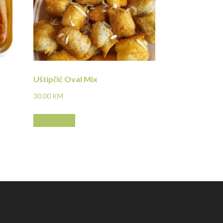
Uštipčić Oval Mix
30.00
KM
Pročitaj više