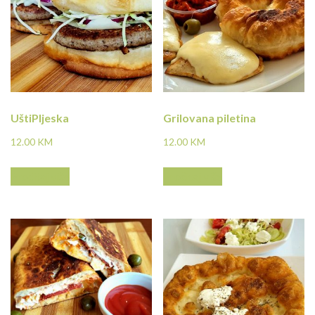
UštiPljeska
Grilovana piletina
12.00
KM
12.00
KM
Pročitaj više
Pročitaj više