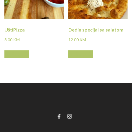
UštiPizza
Dedin specijal sa salatom
8.00
KM
12.00
KM
Pročitaj više
Pročitaj više