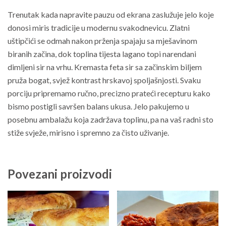
Trenutak kada napravite pauzu od ekrana zaslužuje jelo koje
donosi miris tradicije u modernu svakodnevicu. Zlatni
uštipčići se odmah nakon prženja spajaju sa mješavinom
biranih začina, dok toplina tijesta lagano topi narendani
dimljeni sir na vrhu. Kremasta feta sir sa začinskim biljem
pruža bogat, svjež kontrast hrskavoj spoljašnjosti. Svaku
porciju pripremamo ručno, precizno prateći recepturu kako
bismo postigli savršen balans ukusa. Jelo pakujemo u
posebnu ambalažu koja zadržava toplinu, pa na vaš radni sto
stiže svježe, mirisno i spremno za čisto uživanje.
Povezani proizvodi