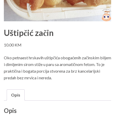
Uštipčić začin
10.00
KM
Oko petnaest hrskavih uštipčića obogaćenih začinskim biljem
i dimljenim sirom stiže u paru sa aromatičnom fetom. To je
praktična i bogata porcija stvorena za brz kancelarijski
predah bez mrvica i nereda.
Opis
Opis